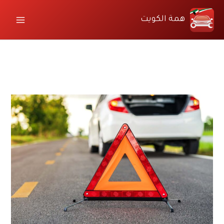
خطي
لى
همة الكويت
لمحتوى