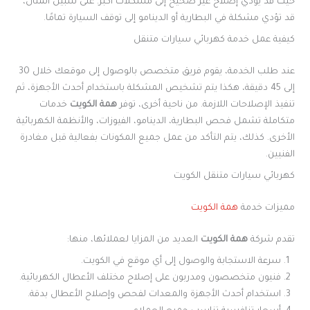
حيث قد يؤدي إصلاح غير صحيح إلى مشكلات أكبر. على سبيل المثال،
قد تؤدي مشكلة في البطارية أو الدينامو إلى توقف السيارة تمامًا.
كيفية عمل خدمة كهربائي سيارات متنقل
عند طلب الخدمة، يقوم فريق متخصص بالوصول إلى موقعك خلال 30
إلى 45 دقيقة، هكذا يتم تشخيص المشكلة باستخدام أحدث الأجهزة، ثم
تنفيذ الإصلاحات اللازمة. من ناحية أخرى، توفر
همة الكويت
خدمات
متكاملة تشمل فحص البطارية، الدينامو، الفيوزات، والأنظمة الكهربائية
الأخرى. كذلك، يتم التأكد من عمل جميع المكونات بفعالية قبل مغادرة
الفنيين.
كهربائي سيارات متنقل الكويت
مميزات خدمة
همة الكويت
تقدم شركة
همة الكويت
العديد من المزايا لعملائها، منها:
سرعة الاستجابة والوصول إلى أي موقع في الكويت.
فنيون متخصصون ومدربون على إصلاح مختلف الأعطال الكهربائية.
استخدام أحدث الأجهزة والمعدات لفحص وإصلاح الأعطال بدقة.