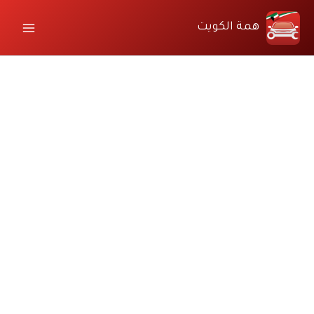
خطي
لى
همة الكويت
لمحتوى