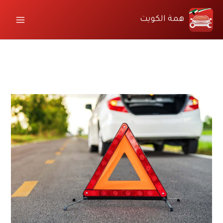
خطي
لى
همة الكويت
لمحتوى