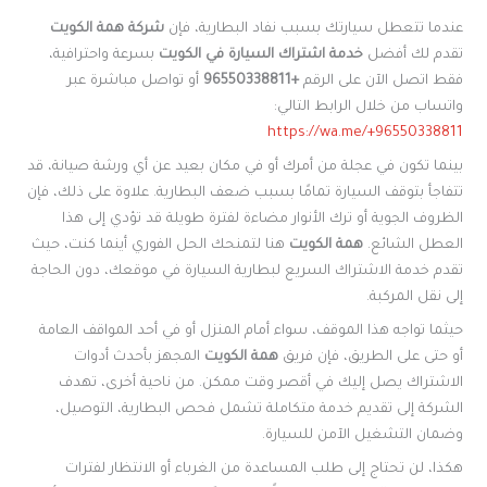
عندما تتعطل سيارتك بسبب نفاد البطارية، فإن
شركة همة الكويت
تقدم لك أفضل
خدمة اشتراك السيارة في الكويت
بسرعة واحترافية،
فقط اتصل الآن على الرقم
+96550338811
أو تواصل مباشرة عبر
واتساب من خلال الرابط التالي:
https://wa.me/+96550338811
بينما تكون في عجلة من أمرك أو في مكان بعيد عن أي ورشة صيانة، قد
تتفاجأ بتوقف السيارة تمامًا بسبب ضعف البطارية. علاوة على ذلك، فإن
الظروف الجوية أو ترك الأنوار مضاءة لفترة طويلة قد تؤدي إلى هذا
العطل الشائع.
همة الكويت
هنا لتمنحك الحل الفوري أينما كنت، حيث
تقدم خدمة الاشتراك السريع لبطارية السيارة في موقعك، دون الحاجة
إلى نقل المركبة.
حيثما تواجه هذا الموقف، سواء أمام المنزل أو في أحد المواقف العامة
أو حتى على الطريق، فإن فريق
همة الكويت
المجهز بأحدث أدوات
الاشتراك يصل إليك في أقصر وقت ممكن. من ناحية أخرى، تهدف
الشركة إلى تقديم خدمة متكاملة تشمل فحص البطارية، التوصيل،
وضمان التشغيل الآمن للسيارة.
هكذا، لن تحتاج إلى طلب المساعدة من الغرباء أو الانتظار لفترات