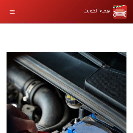
خطي
لى
همة الكويت
لمحتوى