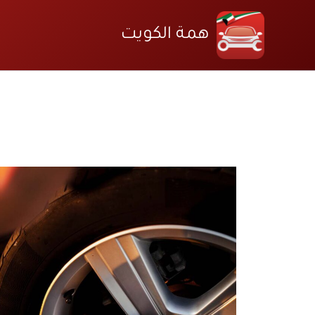
خطي
لى
همة الكويت
لمحتوى