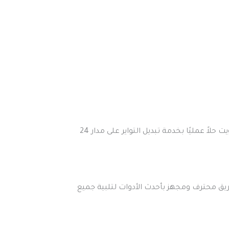
بينما تواجه السيارات أعطالًا مفاجئة قد تعطل جدولك اليومي، تقدم شركة همة الكويت لخدمات تصليح السيارات في الكويت حلاً عمليًا بخدمة تبديل التواير على مدار 24
يق محترف ومجهز بأحدث الأدوات لتلبية جميع