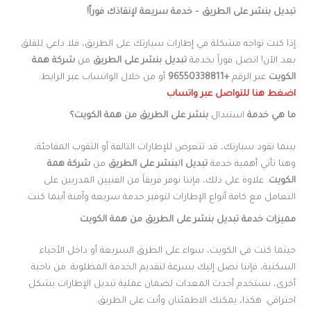
تبديل بنشر على الطريق – خدمة سريعة لإنقاذك فوراً!
إذا كنت تواجه مشكلة في إطارات سيارتك على الطريق، فلا داعي للقلق
بعد الآن! اتصل فوراً بخدمة
تبديل بنشر على الطريق
من
شركة همة
الكويت
عبر الرقم
+96550338811
أو من خلال الواتساب عبر الرابط:
اضغط هنا للتواصل عبر واتساب
ما هي خدمة
استبدال
بنشر على الطريق من همة الكويت؟
بينما تقود سيارتك، قد تتعرض للإطارات التالفة أو الثقوب المفاجئة،
وهنا تأتي أهمية خدمة
تبديل ا
ل
بنشر على الطريق
من
شركة همة
الكويت
. علاوة على ذلك، فإننا نوفر فريقاً من الفنيين المدربين على
التعامل مع كافة أنواع الإطارات لتوفير خدمة سريعة وآمنة أينما كنت.
مميزات خدمة تبديل بنشر على الطريق من همة الكويت
حيثما كنت في الكويت، سواء على الطرق السريعة أو داخل الأحياء
السكنية، فإننا نصل إليك بسرعة لتقديم الخدمة المطلوبة. من ناحية
أخرى، نستخدم أحدث المعدات لضمان عملية تبديل الإطارات بشكل
احترافي. هكذا، يمكنك الاطمئنان وأنت على الطريق.