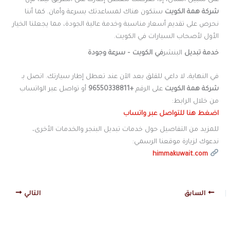
على سبيل المثال، إذا تعرضت لتعطل إطارك على الطريق ليلاً، فإن
شركة همة الكويت
ستكون هناك لمساعدتك بسرعة وأمان. كما أننا
نحرص على تقديم أسعار مناسبة وخدمة عالية الجودة، مما يجعلنا الخيار
الأول لأصحاب السيارات في الكويت.
خدمة تبديل
البنشر
في الكويت – سرعة وجودة
في النهاية، لا داعي للقلق بعد الآن عند تعطل إطار سيارتك. اتصل بـ
شركة همة الكويت
على الرقم
+96550338811
أو تواصل عبر الواتساب
من خلال الرابط:
اضغط هنا للتواصل عبر واتساب
للمزيد من التفاصيل حول خدمات تبديل البنجر والخدمات الأخرى،
ندعوك لزيارة موقعنا الرسمي:
himmakuwait.com
السابق
التالي