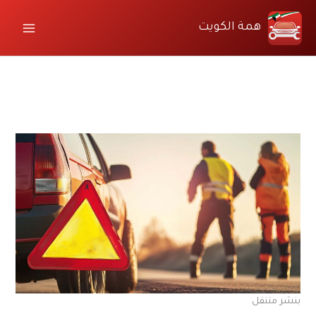
خطي
لى
همة الكويت
لمحتوى
بنشر متنقل