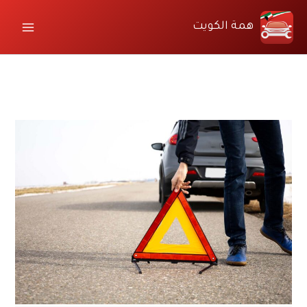
خطي
لى
همة الكويت
لمحتوى