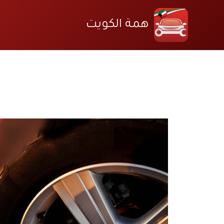
خطي
لى
همة الكويت
لمحتوى