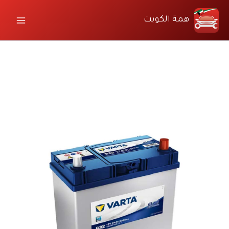
خطي
لى
همة الكويت
لمحتوى