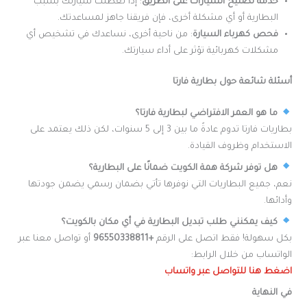
خدمة تصليح السيارات على الطريق
: إذا تعطلت سيارتك بسبب
البطارية أو أي مشكلة أخرى، فإن فريقنا جاهز لمساعدتك.
فحص كهرباء السيارة
: من ناحية أخرى، نساعدك في تشخيص أي
مشكلات كهربائية تؤثر على أداء سيارتك.
أسئلة شائعة حول بطارية فارتا
ما هو العمر الافتراضي لبطارية فارتا؟
بطاريات فارتا تدوم عادةً ما بين 3 إلى 5 سنوات، لكن ذلك يعتمد على
الاستخدام وظروف القيادة.
هل توفر شركة همة الكويت ضمانًا على البطارية؟
نعم، جميع البطاريات التي نوفرها تأتي بضمان رسمي يضمن جودتها
وأدائها.
كيف يمكنني طلب تبديل البطارية في أي مكان بالكويت؟
بكل سهولة! فقط اتصل على الرقم
+96550338811
أو تواصل معنا عبر
الواتساب من خلال الرابط:
اضغط هنا للتواصل عبر واتساب
في النهاية